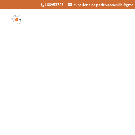
666953725
experiencias.positivas.sevilla@gmai