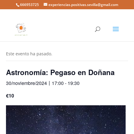
666953725
experiencias.positivas.sevilla@gmail.com
« Todos los Eventos
Este evento ha pasado.
Astronomía: Pegaso en Doñana
30/noviembre/2024〡17:00
-
19:30
€10