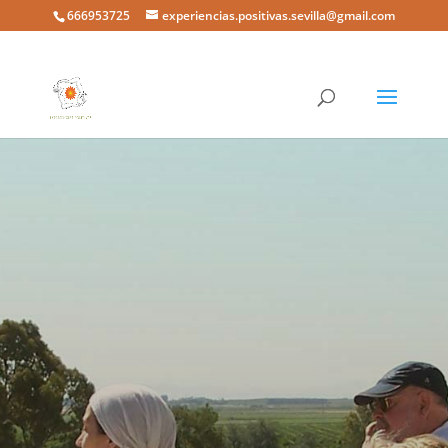
666953725
experiencias.positivas.sevilla@gmail.com
Un toque ligero de
teatro
nos