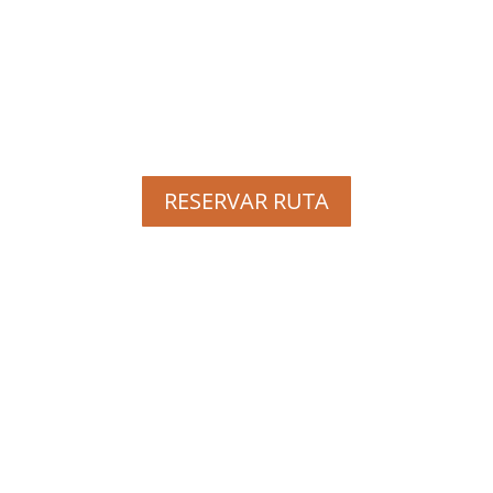
La evolución del territorio del
estuario
del
Guadalquivir
está toda representada aquí
RESERVAR RUTA