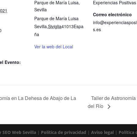
Parque de María Luisa,
Experiencias Positivas
Sevilla
2021
Correo electrónico
Parque de María Luisa
info@experienciasposi
Sevilla
,
Siviglia
41013
Espa
s.es
0
ña
Ver la web del Local
el Evento:
Taller de Astronomí
omía en La Dehesa de Abajo de La
del Río
 SEO Web Sevilla
|
Política de privacidad
|
Aviso legal
|
Política