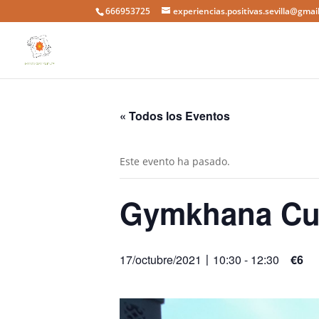
666953725
experiencias.positivas.sevilla@gmai
« Todos los Eventos
Este evento ha pasado.
Gymkhana Cult
17/octubre/2021〡10:30
-
12:30
€6