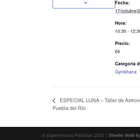
Fecha:
17/octubre/
Hora:
10:30 - 12:3
Precio:
€6
Categoría d
Gymkhana
ESPECIAL LUNA – Taller de Astron
Puebla del Río
© Experiencias Positivas 2025 |
Diseño Web by