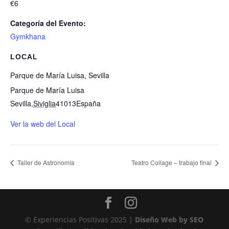
€6
Categoría del Evento:
Gymkhana
LOCAL
Parque de María Luisa, Sevilla
Parque de María Luisa
Sevilla
,
Siviglia
41013
España
Ver la web del Local
Taller de Astronomía
Teatro Collage – trabajo final
© Experiencias Positivas 2025 |
Diseño Web by SEO