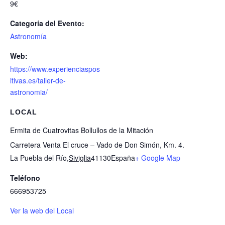
9€
Categoría del Evento:
Astronomía
Web:
https://www.experienciaspos
itivas.es/taller-de-
astronomia/
LOCAL
Ermita de Cuatrovitas Bollullos de la Mitación
Carretera Venta El cruce – Vado de Don Simón, Km. 4.
La Puebla del Río
,
Siviglia
41130
España
+ Google Map
Teléfono
666953725
Ver la web del Local