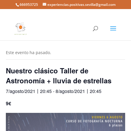
666953725
experiencias.positivas.sevilla@gmail.com
« Todos los Eventos
Este evento ha pasado.
Nuestro clásico Taller de
Astronomía + lluvia de estrellas
7/agosto/2021〡20:45
-
8/agosto/2021〡20:45
9€