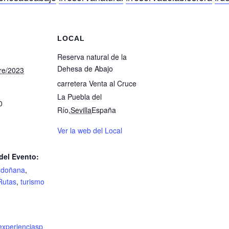
S
LOCAL
Reserva natural de la
Dehesa de Abajo
re/2023
carretera Venta al Cruce
La Puebla del
0
Río
,
Sevilla
España
Ver la web del Local
del Evento:
,
doñana
,
Rutas
,
turismo
experienciasp