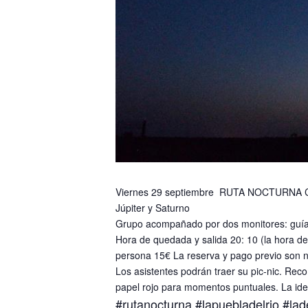
Viernes 29 septiembre RUTA NOCTURNA CIRCU
Júpiter y Saturno
Grupo acompañado por dos monitores: guía i
Hora de quedada y salida 20: 10 (la hora d
persona 15€ La reserva y pago previo son ne
Los asistentes podrán traer su pic-nic. Re
papel rojo para momentos puntuales. La idea
#rutanocturna
#lapuebladelrio
#lad