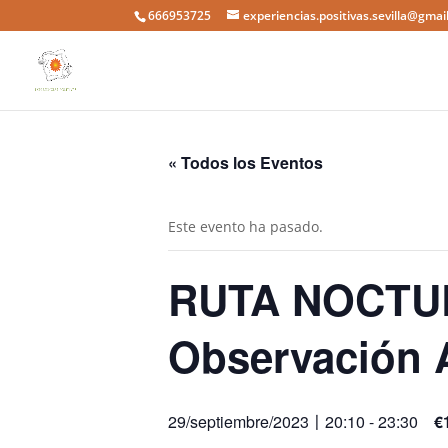
666953725
experiencias.positivas.sevilla@gmai
« Todos los Eventos
Este evento ha pasado.
RUTA NOCTU
Observación 
29/septiembre/2023〡20:10
-
23:30
€