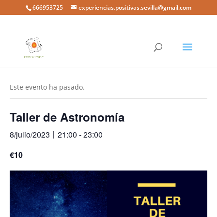
666953725
experiencias.positivas.sevilla@gmail.com
« Todos los Eventos
Este evento ha pasado.
Taller de Astronomía
8/julio/2023〡21:00
-
23:00
€10