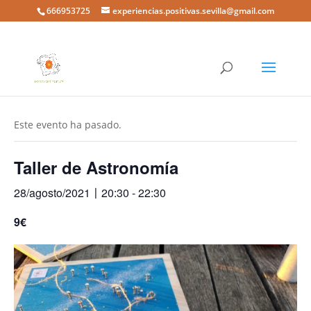
666953725
experiencias.positivas.sevilla@gmail.com
« Todos los Eventos
Este evento ha pasado.
Taller de Astronomía
28/agosto/2021〡20:30
-
22:30
9€