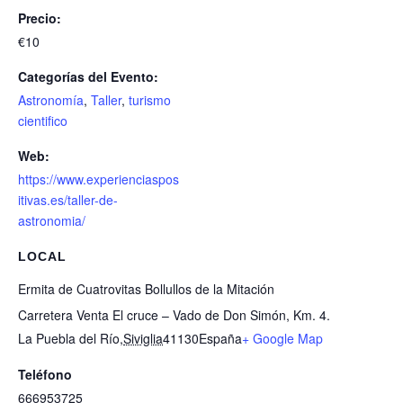
Precio:
€10
Categorías del Evento:
Astronomía
,
Taller
,
turismo
cientifico
Web:
https://www.experienciaspos
itivas.es/taller-de-
astronomia/
LOCAL
Ermita de Cuatrovitas Bollullos de la Mitación
Carretera Venta El cruce – Vado de Don Simón, Km. 4.
La Puebla del Río
,
Siviglia
41130
España
+ Google Map
Teléfono
666953725