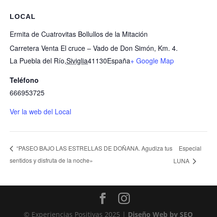
LOCAL
Ermita de Cuatrovitas Bollullos de la Mitación
Carretera Venta El cruce – Vado de Don Simón, Km. 4.
La Puebla del Río
,
Siviglia
41130
España
+ Google Map
Teléfono
666953725
Ver la web del Local
Especial
“PASEO BAJO LAS ESTRELLAS DE DOÑANA. Agudiza tus
sentidos y disfruta de la noche»
LUNA
© Experiencias Positivas 2025 |
Diseño Web by SEO