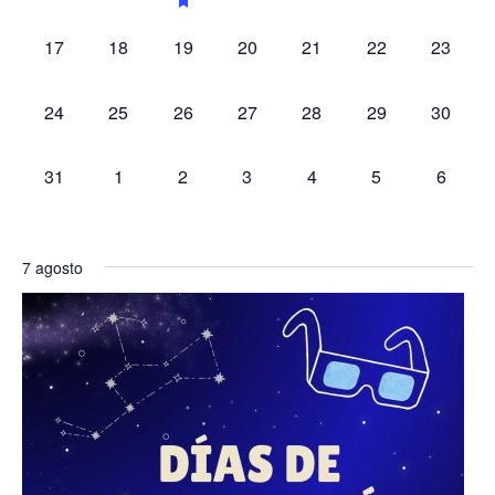
eventos,
eventos,
evento,
eventos,
eventos,
eventos,
eventos
0
0
0
0
0
0
0
17
18
19
20
21
22
23
eventos,
eventos,
eventos,
eventos,
eventos,
eventos,
eventos
0
0
0
0
0
0
0
24
25
26
27
28
29
30
eventos,
eventos,
eventos,
eventos,
eventos,
eventos,
eventos
0
0
0
0
0
0
0
31
1
2
3
4
5
6
eventos,
eventos,
eventos,
eventos,
eventos,
eventos,
eventos
7 agosto