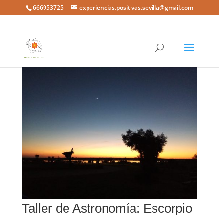
666953725
experiencias.positivas.sevilla@gmail.com
Taller de Astronomía: Escorpio