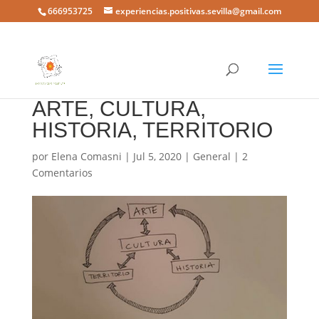
666953725
experiencias.positivas.sevilla@gmail.com
ARTE, CULTURA,
HISTORIA, TERRITORIO
por
Elena Comasni
|
Jul 5, 2020
|
General
|
2
Comentarios