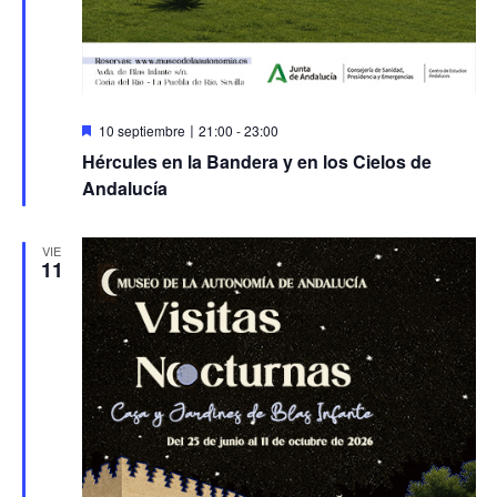
Destacado
10 septiembre〡21:00
-
23:00
Hércules en la Bandera y en los Cielos de
Andalucía
VIE
11