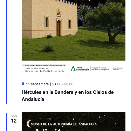
Destacado
11 septiembre〡21:00
-
23:00
Hércules en la Bandera y en los Cielos de
Andalucía
SÁB
12