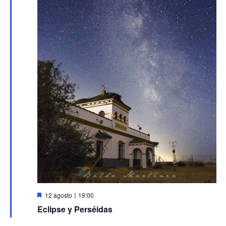
Destacado
12 agosto〡19:00
Eclipse y Perséidas