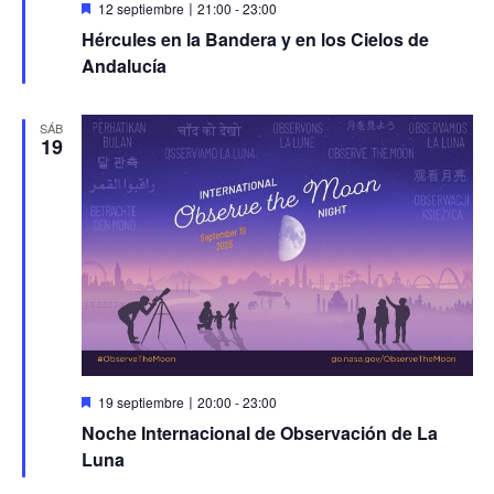
Destacado
12 septiembre〡21:00
-
23:00
Hércules en la Bandera y en los Cielos de
Andalucía
SÁB
19
Destacado
19 septiembre〡20:00
-
23:00
Noche Internacional de Observación de La
Luna