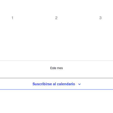
0
0
0
1
2
3
eventos,
eventos,
eventos
Este mes
Suscribirse al calendario