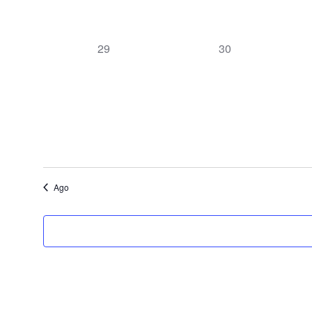
0
0
29
30
eventos,
eventos,
Ago