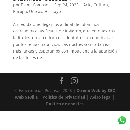
por
Elena Comasni
|
Sep 24, 2025
|
Arte
,
Cultura
,
Europa
,
Unesco Heritage
A medida que llegamos al final del otoñ, nos
acercamos a las fiestas de invierno, que en nuestras
latitudes, en la cultura occidental, están dominadas
por los temas natalicios. Las noches son cada vez
más largas y esperamos con impaciencia la aparición
de las luces de...
© Experiencias Positivas 2025 |
Diseño Web by SEO
Web Sevilla
|
Política de privacidad
|
Aviso legal
|
Política de cookies