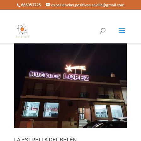
666953725
experiencias.positivas.sevilla@gmail.com
LA ESTRELLA DEL BELÉN