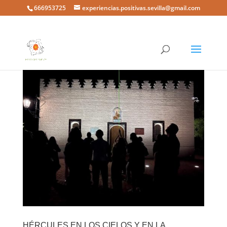
666953725
experiencias.positivas.sevilla@gmail.com
HÉRCULES EN LOS CIELOS Y EN LA