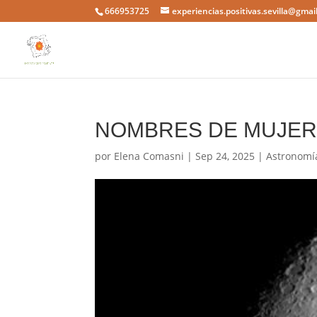
666953725
experiencias.positivas.sevilla@gmai
NOMBRES DE MUJER
por
Elena Comasni
|
Sep 24, 2025
|
Astronomí