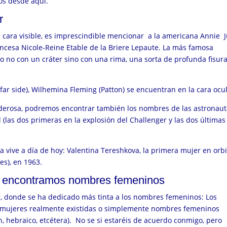
os desde aquí.
r
 cara visible, es imprescindible mencionar a la americana Annie
rancesa
Nicole-Reine Etable de la Briere Lepaute. La más famosa
o no con un cráter sino con una rima, una sorta de profunda fisur
far side), Wilhemina Fleming (Patton) se encuentran en la cara ocu
oderosa, podremos encontrar también los nombres de las
astronaut
(las dos primeras en la explosión del Challenger y las dos últimas
 vive a día de hoy: Valentina Tereshkova, la primera mujer en orbi
es), en 1963.
e encontramos nombres femeninos
ar, donde se ha dedicado más tinta a los nombres femeninos: Los
e mujeres realmente existidas o simplemente nombres femeninos
ín, hebraico, etcétera). No se si estaréis de acuerdo conmigo, pero