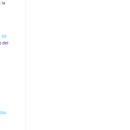
 la
r 60
o del
ados