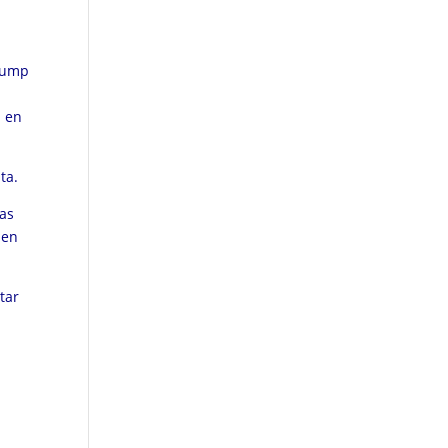
 Jump
a en
lta.
as
 en
tar