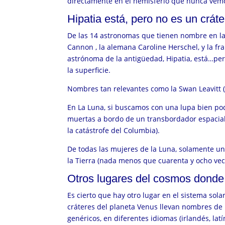
directamente en el hemisferio que nunca vem
Hipatia está, pero no es un cráte
De las 14 astronomas que tienen nombre en la
Cannon , la alemana
Caroline Herschel, y la f
astrónoma de la antigüedad, Hipatia, está…per
la superficie.
Nombres tan relevantes como la Swan Leavitt (
En La Luna, si buscamos con una lupa bien p
muertas a bordo de un transbordador espacial 
la catástrofe del Columbia).
De todas las mujeres de la Luna, solamente una
la Tierra (nada menos que cuarenta y ocho vec
Otros lugares del cosmos dond
Es cierto que hay otro lugar en el sistema sol
cráteres del planeta Venus llevan nombres d
genéricos, en diferentes idiomas (irlandés, lat