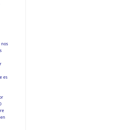
e
e nos
s
r
o
e es
or
0
bre
 en