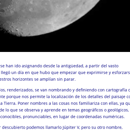
se han ido asignando desde la antigüedad, a partir del vasto
 llegó un día en que hubo que empezar que exprimirse y esforzars
stros horizontes se amplían sin parar.
ados, renderizados, se van nombrando y definiendo con cartografía 
e porque nos permite la localización de los detalles del paisaje c
 Tierra. Poner nombres a las cosas nos familiariza con ellas, ya 
e lo que se observa y aprende en temas geográficos o geológicos,
conocibles, pronunciables, en lugar de coordenadas numéricas.
ser descubierto podemos llamarlo Júpiter V, pero su otro nombre,