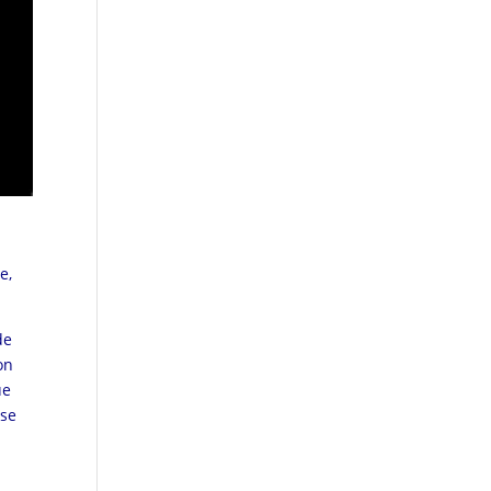
e,
de
on
que
 se