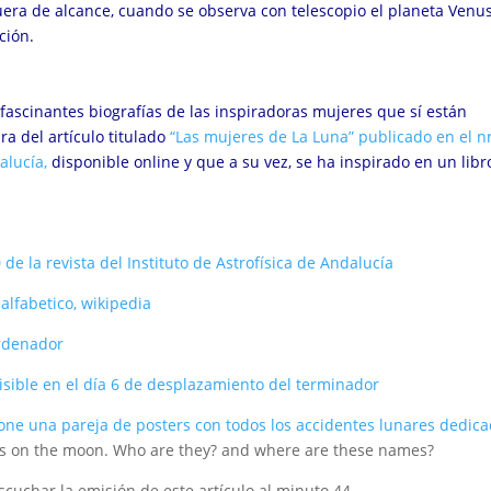
uera de alcance, cuando se observa con telescopio el planeta Venus
cción.
fascinantes biografías de las inspiradoras mujeres que sí están
a del artículo titulado
“Las mujeres de La Luna” publicado en el n
alucía,
disponible online y que a su vez, se ha inspirado en un libr
de la revista del Instituto de Astrofísica de Andalucía
 alfabetico, wikipedia
ordenador
visible en el día 6 de desplazamiento del terminador
one una pareja de posters con todos los accidentes lunares dedic
s on the moon. Who are they? and where are these names?
cuchar la emisión de este artículo al minuto 44