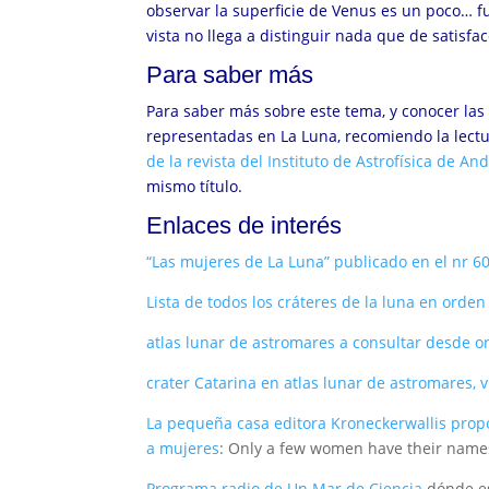
observar la superficie de Venus es un poco… f
vista no llega a distinguir nada que de satisfa
Para saber más
Para saber más sobre este tema, y conocer las 
representadas en La Luna, recomiendo la lectur
de la revista del Instituto de Astrofísica de And
mismo título.
Enlaces de interés
“Las mujeres de La Luna” publicado en el nr 60 
Lista de todos los cráteres de la luna en orden
atlas lunar de astromares a consultar desde 
crater Catarina en atlas lunar de astromares, 
La pequeña casa editora Kroneckerwallis prop
a mujeres
:
Only a few women have their name
Programa radio de Un Mar de Ciencia
dónde es