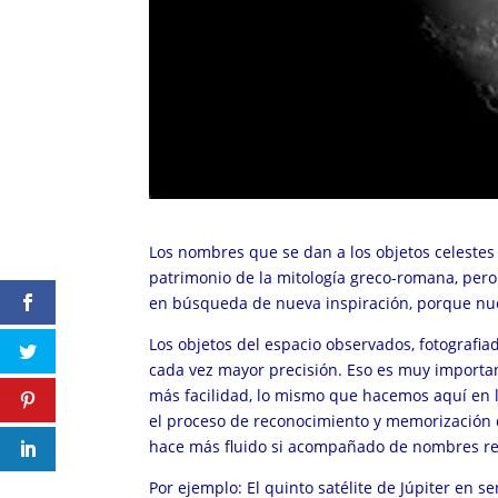
Los nombres que se dan a los objetos celestes 
patrimonio de la mitología greco-romana, pero
en búsqueda de nueva inspiración, porque nue
Los objetos del espacio observados, fotografi
cada vez mayor precisión. Eso es muy important
más facilidad, lo mismo que hacemos aquí en la
el proceso de reconocimiento y memorización d
hace más fluido si acompañado de nombres re
Por ejemplo: El quinto satélite de Júpiter en 