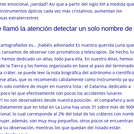
ente emocional, ¿verdad?
Así que a partir del siglo XVI a medida qu
instrumentos ópticos cada vez más cristalinos, aumentan los
sas extraterrestres
e llamó la atención detectar un solo nombre de
cartografiados es… ¡habéis adivinado! Es nuestra querida Luna qu
 cansamos de observar con prismáticos y telescopios. De hecho, lo
 hemos dedicado un atlas, todo para ella. En nuestro Atlas, hemos
de la Tierra y los hemos organizado en base al paso del terminado
a cráter, se puede leer la nota biográfica del astrónomo o científic
ese atlas, que os recomiendo cálidamente como instrumento ya qu
n solo nombre de mujer en nuestra lista : el Catarina, dedicado a
 poco leí que efectivamente son pocos los accidentes lunares
s!! no son observables desde nuestra posición. .el compañero y aut
diatamente que en total en La Luna hay unos 31 sobre más de 900
onal, lo cual corresponde al 2% del total de los cráteres con nom
 mujer, además, son muy muy pequeños, otros pocos se encuentran
lta su observación, mientras los que quedan del listado están