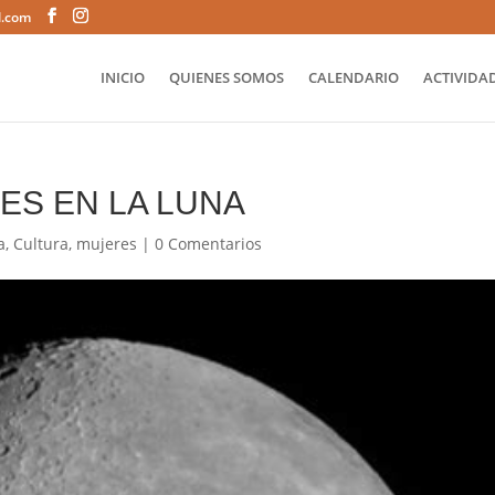
l.com
INICIO
QUIENES SOMOS
CALENDARIO
ACTIVIDAD
ES EN LA LUNA
a
,
Cultura
,
mujeres
|
0 Comentarios