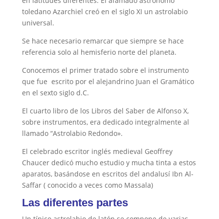
en latitudes diferentes. El afamado astrónomo
toledano Azarchiel creó en el siglo XI un astrolabio
universal.
Se hace necesario remarcar que siempre se hace
referencia solo al hemisferio norte del planeta.
Conocemos el primer tratado sobre el instrumento
que fue escrito por el alejandrino Juan el Gramático
en el sexto siglo d.C.
El cuarto libro de los Libros del Saber de Alfonso X,
sobre instrumentos, era dedicado integralmente al
llamado “Astrolabio Redondo».
El celebrado escritor inglés medieval Geoffrey
Chaucer dedicó mucho estudio y mucha tinta a estos
aparatos, basándose en escritos del andalusí Ibn Al-
Saffar ( conocido a veces como Massala)
Las diferentes partes
Un típico astrolabio de latón se compone de varias