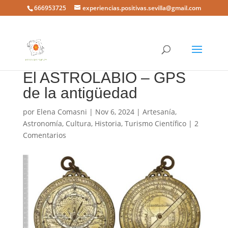
666953725
experiencias.positivas.sevilla@gmail.com
El ASTROLABIO – GPS
de la antigüedad
por
Elena Comasni
|
Nov 6, 2024
|
Artesanía
,
Astronomía
,
Cultura
,
Historia
,
Turismo Científico
|
2
Comentarios